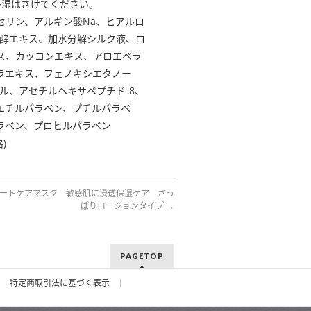
多湿はさけてください。
セリン、アルギン酸Na、ヒアルロ
醗酵エキス、加水分解シルク液、ロ
ス、カッコンエキス、アロエベラ
レラエキス、フェノキシエタノー
ル、アセチルヘキサペプチド-8、
エチルパラベン、プチルパラベ
ラべン、プロヒルパラベン
)
ートケアマスク 敏感肌に浸透保湿ケア さっ
ぱりローションタイプ
→
PAGETOP
特定商取引法に基づく表示