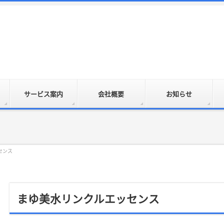
サービス案内
会社概要
お知らせ
センス
まゆ美水リンクルエッセンス