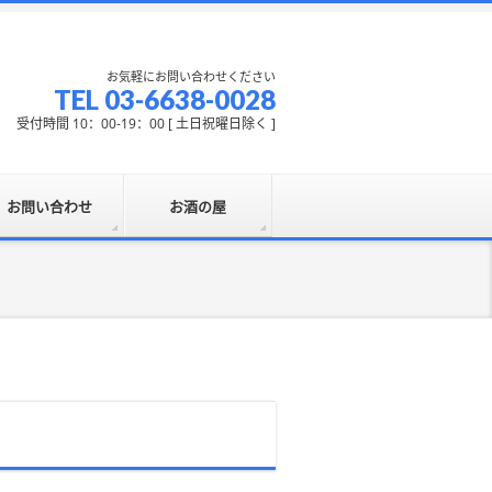
お気軽にお問い合わせください
TEL 03-6638-0028
受付時間 10：00-19：00 [ 土日祝曜日除く ]
お問い合わせ
お酒の屋