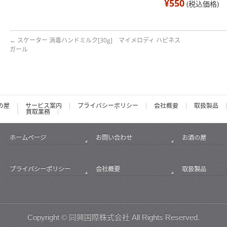
¥550
(税込価格)
←
スケーター 消毒ハンドミルク[30g] マイメロディ ハピネス
ガール
の屋
サービス案内
プライバシーポリシー
会社概要
取扱製品
買取業務
ホームページ
お問い合わせ
お酒の屋
プライバシーポリシー
会社概要
取扱製品
Copyright ©
同興国際株式会社
All Rights Reserved.