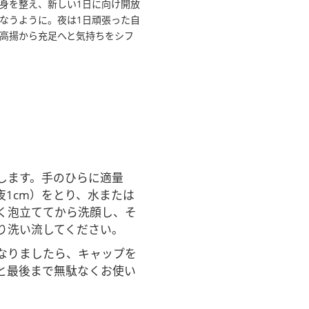
身を整え、新しい1日に向け開放
なうように。夜は1日頑張った自
高揚から充足へと気持ちをシフ
します。手のひらに適量
、夜1cm）をとり、水または
く泡立ててから洗顔し、そ
り洗い流してください。
なりましたら、キャップを
と最後まで無駄なくお使い
。