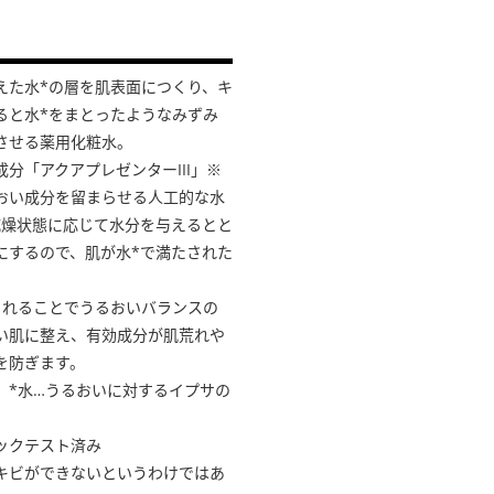
えた水*の層を肌表面につくり、キ
ると水*をまとったようなみずみ
させる薬用化粧水。
分「アクアプレゼンターIII」※
おい成分を留まらせる人工的な水
乾燥状態に応じて水分を与えるとと
にするので、肌が水*で満たされた
。
されることでうるおいバランスの
い肌に整え、有効成分が肌荒れや
を防ぎます。
。*水…うるおいに対するイプサの
ックテスト済み
キビができないというわけではあ