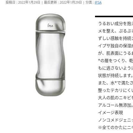
投稿日 : 2022年1月29日
最后更新 : 2022年1月29日
分类 :
IPSA
うるおい成分を抱
メを整え、ぷるぷ
ずしい感触を持続
イプサ独自の保湿成
が、肌表面にうる
*の層をつくり、
もに逃さないよう
状態が持続します
また、水*で満た
整ったテカリにく
大人の肌のニキビ
アルコール無添加
イメージ表現
ノンコメドジェニ
※全てのかたにニ